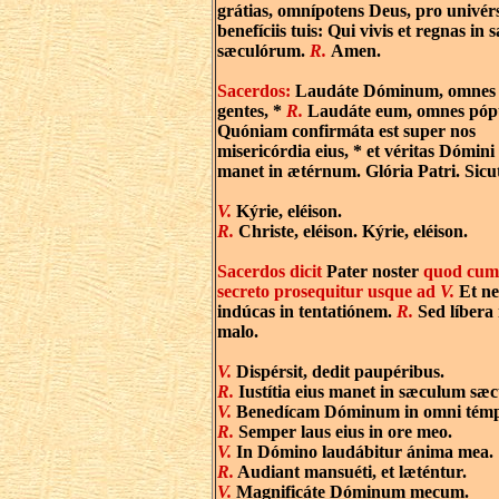
grátias, omnípotens Deus, pro univérs
benefíciis tuis: Qui vivis et regnas in 
sæculórum.
R.
Amen.
Sacerdos:
Laudáte Dóminum, omnes
gentes, *
R.
Laudáte eum, omnes pópu
Quóniam confirmáta est super nos
misericórdia eius, * et véritas Dómini
manet in ætérnum. Glória Patri. Sicut
V.
Kýrie, eléison.
R.
Christe, eléison. Kýrie, eléison.
Sacerdos dicit
Pater noster
quod cum 
secreto prosequitur usque ad
V.
Et ne
indúcas in tentatiónem.
R.
Sed líbera 
malo.
V.
Dispérsit, dedit paupéribus.
R.
Iustítia eius manet in sæculum sæcu
V.
Benedícam Dóminum in omni témp
R.
Semper laus eius in ore meo.
V.
In Dómino laudábitur ánima mea.
R.
Audiant mansuéti, et læténtur.
V.
Magnificáte Dóminum mecum.