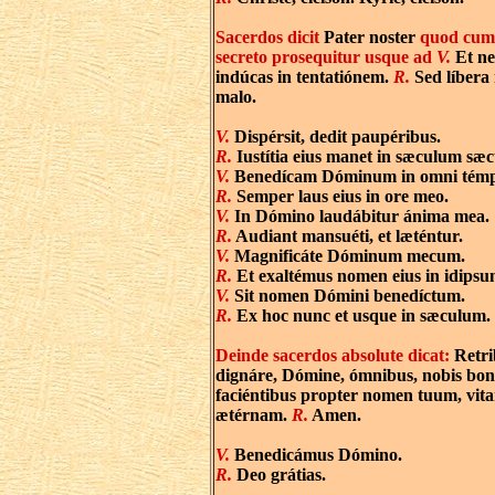
Sacerdos dicit
Pater noster
quod cum 
secreto prosequitur usque ad
V.
Et ne
indúcas in tentatiónem.
R.
Sed líbera 
malo.
V.
Dispérsit, dedit paupéribus.
R.
Iustítia eius manet in sæculum sæcu
V.
Benedícam Dóminum in omni témp
R.
Semper laus eius in ore meo.
V.
In Dómino laudábitur ánima mea.
R.
Audiant mansuéti, et læténtur.
V.
Magnificáte Dóminum mecum.
R.
Et exaltémus nomen eius in idipsu
V.
Sit nomen Dómini benedíctum.
R.
Ex hoc nunc et usque in sæculum.
Deinde sacerdos absolute dicat:
Retri
dignáre, Dómine, ómnibus, nobis bo
faciéntibus propter nomen tuum, vit
ætérnam.
R.
Amen.
V.
Benedicámus Dómino.
R.
Deo grátias.