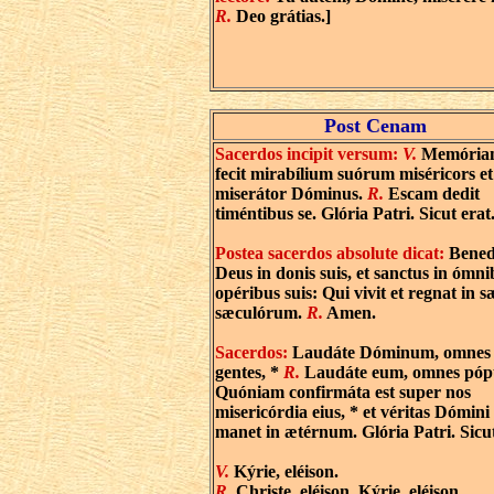
R.
Deo grátias.]
Post Cenam
Sacerdos incipit versum:
V.
Memória
fecit mirabílium suórum miséricors et
miserátor Dóminus.
R.
Escam dedit
timéntibus se. Glória Patri. Sicut erat
Postea sacerdos absolute dicat:
Bened
Deus in donis suis, et sanctus in ómn
opéribus suis: Qui vivit et regnat in 
sæculórum.
R.
Amen.
Sacerdos:
Laudáte Dóminum, omnes
gentes, *
R.
Laudáte eum, omnes pópu
Quóniam confirmáta est super nos
misericórdia eius, * et véritas Dómini
manet in ætérnum. Glória Patri. Sicut
V.
Kýrie, eléison.
R.
Christe, eléison. Kýrie, eléison.