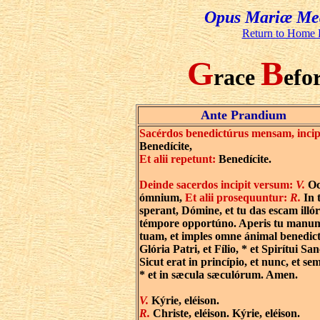
Opus Mariæ Med
Return to Home 
G
B
race
efo
Ante Prandium
Sacérdos benedictúrus mensam, incip
Benedícite,
Et alii repetunt:
Benedícite.
Deinde sacerdos incipit versum:
V.
Oc
ómnium,
Et alii prosequuntur:
R.
In 
sperant, Dómine, et tu das escam illó
témpore opportúno. Aperis tu manu
tuam, et imples omne ánimal benedict
Glória Patri, et Fílio, * et Spirítui San
Sicut erat in princípio, et nunc, et se
* et in sæcula sæculórum. Amen.
V.
Kýrie, eléison.
R.
Christe, eléison. Kýrie, eléison.