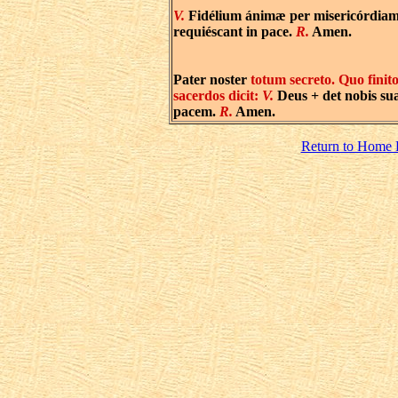
V.
Fidélium ánimæ per misericórdiam
requiéscant in pace.
R.
Amen.
Pater noster
totum secreto. Quo finito
sacerdos dicit:
V.
Deus + det nobis s
pacem.
R.
Amen.
Return to Home 