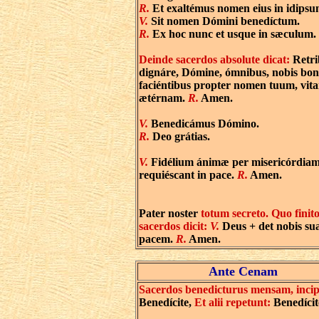
R.
Et exaltémus nomen eius in idipsu
V.
Sit nomen Dómini benedíctum.
R.
Ex hoc nunc et usque in sæculum.
Deinde sacerdos absolute dicat:
Retri
dignáre, Dómine, ómnibus, nobis bo
faciéntibus propter nomen tuum, vit
ætérnam.
R.
Amen.
V.
Benedicámus Dómino.
R.
Deo grátias.
V.
Fidélium ánimæ per misericórdiam
requiéscant in pace.
R.
Amen.
Pater noster
totum secreto. Quo finito
sacerdos dicit:
V.
Deus + det nobis s
pacem.
R.
Amen.
Ante Cenam
Sacerdos benedicturus mensam, incip
Benedícite,
Et alii repetunt:
Benedícit