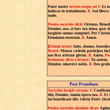
Pater noster
secreto usque ad
V.
Et n
indúcas in tentatiónem.
R.
Sed líbera 
malo.
Postea sacerdos dicit:
Orémus. Bénedi
Dómine, nos, et hæc tua dona, quæ d
largitáte sumus sumptúri. Per Chris
Dóminum nostrum.
R.
Amen.
[
Deinde lector
: Iube, domne, benedíc
Bened.
Mensæ cæléstis partícipes fáci
nos Rex ætérnæ glóriæ.
R.
Amen.
Po
lectionem, dicto a lectore:
Tu autem,
Dómine, miserére nobis.
R.
Deo grátia
Post Prandium
Sacerdos incipit versum:
V.
Confiteán
tibi, Dómine, ómnia ópera tua.
R.
Et 
tui benedícant tibi. Glória Patri. Sicut
Postea sacerdos absolute dicat:
Agimus