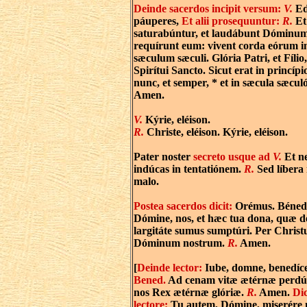
Deinde sacerdos incipit versum:
V.
Ed
páuperes,
Et alii prosequuntur:
R.
Et
saturabúntur, et laudábunt Dóminum
requírunt eum: vivent corda eórum i
sæculum sæculi. Glória Patri, et Fílio,
Spirítui Sancto. Sicut erat in princípio
nunc, et semper, * et in sæcula sæcu
Amen.
V.
Kýrie, eléison.
R.
Christe, eléison. Kýrie, eléison.
Pater noster
secreto usque ad
V.
Et n
indúcas in tentatiónem.
R.
Sed líbera 
malo.
Postea sacerdos dicit:
Orémus. Bénedi
Dómine, nos, et hæc tua dona, quæ d
largitáte sumus sumptúri. Per Chris
Dóminum nostrum.
R.
Amen.
[
Deinde lector:
Iube, domne, benedíce
Bened.
Ad cenam vitæ ætérnæ perdú
nos Rex ætérnæ glóriæ.
R.
Amen.
Dic
lectore:
Tu autem, Dómine, miserére 